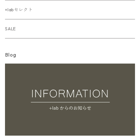
枠はんこ
フレークシール
memoroku（メモ録）
シール
mizutama
文具柄
+labセレクト
面はんこ
玉紐シール
memoroku（メモ録）カード
watashi collage（わたしコラージュ）
accordion（アコーディオン）
SALE
飾りはんこ
memoroku（メモ録）保存箱
watashi collage（わたしコラージュ）B6
accordion（アコーディオン）
わたし
Blog
手帳はんこ
memoroku（メモ録）ブック
watashi collage（わたしコラージュ）レフィル
accordion memo（アコーディオンノート）
clipboard（クリップボード）
densho（伝書）
メモ録はんこ
memoroku（メモ録）はんこ
accordion memo（アコーディオンメモ）
clipboard（クリップボード）
meishi memo（名刺メモ）
chiisai（ちいさい）
インクボトルはんこ
clip paper（クリップペーパー）
インクログペーパー伝書紙
cashico（かしこ）
郵便まわりのはんこ
おくりもの
mizutamaシリーズ