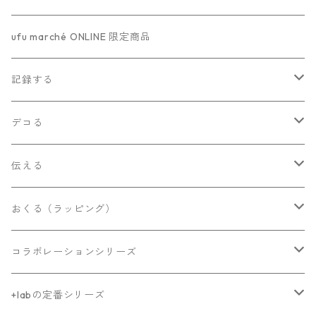
ufu marché ONLINE 限定商品
記録する
M6 paper
デコる
kraft paper
パターンペーパー
伝える
ノート
はんこ
メモ
おくる（ラッピング）
枠だけはんこ
メモ
マスキングテープ
付箋（ふせん）
袋・手提げ
コラボレーションシリーズ
面だけはんこ
わたしシリーズ
シール
メッセージカード・一筆箋
箱・筒
ますこえり（うふっとさん）
+labの定番シリーズ