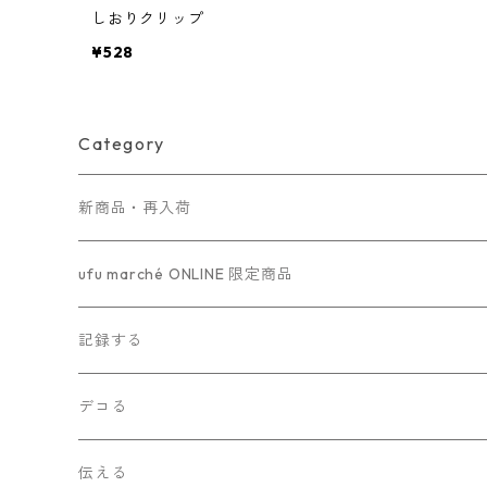
しおりクリップ
¥528
Category
新商品・再入荷
ufu marché ONLINE 限定商品
記録する
M6 paper
デコる
kraft paper
パターンペーパー
伝える