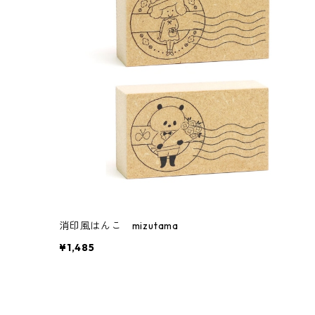
消印風はんこ mizutama
¥1,485