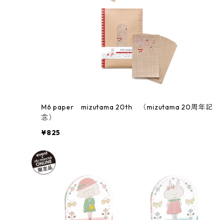
M6 paper mizutama 20th （mizutama 20周年記
念）
¥825