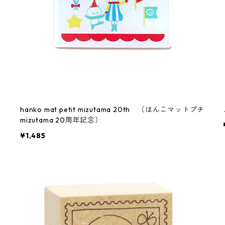
hanko mat petit mizutama 20th （はんこマットプチ
mizutama 20周年記念）
¥1,485