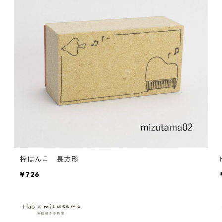
枠はんこ 長方形
¥726