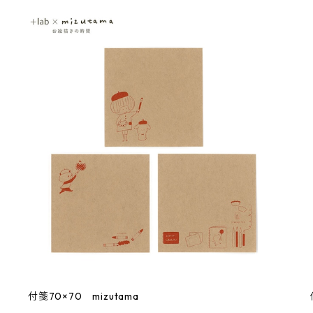
付箋70×70 mizutama