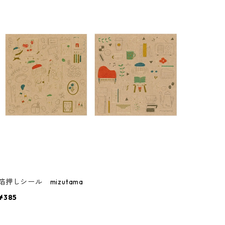
箔押しシール mizutama
¥385