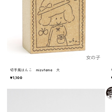
切手風はんこ mizutama 大
¥1,100